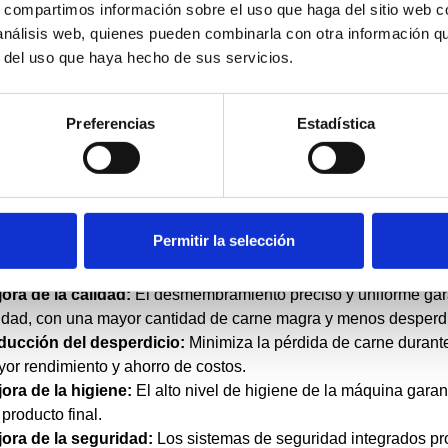
nima pérdida de producto:
El sistema de limpieza NOCK Air-Jet
s, compartimos información sobre el uso que haga del sitio web 
imizan la pérdida de carne durante el proceso, optimizando el 
 análisis web, quienes pueden combinarla con otra información q
iene:
El rodillo de limpieza NOCK Air-Jet y los materiales de al
r del uso que haya hecho de sus servicios.
uina garantizan un alto nivel de higiene y facilidad de limpieza
guridad:
Los interruptores de seguridad y la protección de agarr
Preferencias
Estadística
uridad del operador durante el uso de la máquina, minimizando 
abilidad:
Fabricada con materiales de alta calidad y un diseñ
antiza una larga vida útil y un funcionamiento confiable.
cios de la desmembradora de carne:
Permitir la selección
mento de la productividad:
Permite desmembrar grandes cant
imizando el tiempo de trabajo y aumentando la capacidad de p
ora de la calidad:
El desmembramiento preciso y uniforme gara
idad, con una mayor cantidad de carne magra y menos desperdi
ducción del desperdicio:
Minimiza la pérdida de carne durante
or rendimiento y ahorro de costos.
ora de la higiene:
El alto nivel de higiene de la máquina garant
 producto final.
ora de la seguridad:
Los sistemas de seguridad integrados pro