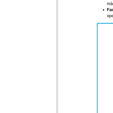
máq
Fac
ope