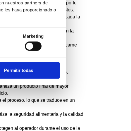
 y el diseño del rodillo de transporte
con nuestros partners de
rendimiento y reduciendo los costos.
ue les haya proporcionado o
ta calidad con los que está fabricada la
.
e en la parte posterior garantizan la
Marketing
el riesgo de accidentes.
o robusto, la desmembradora de carne
Permitir todas
idades de carne en poco tiempo,
roducción.
ntiza un producto final de mayor
cio.
 el proceso, lo que se traduce en un
iza la seguridad alimentaria y la calidad
tegen al operador durante el uso de la