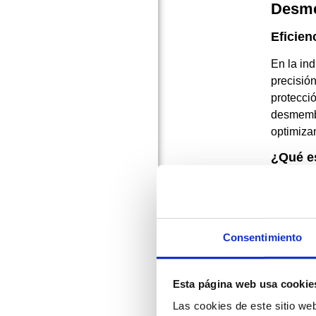
Desme
Eficien
En la ind
precisión
protecci
desmembr
optimizan
¿Qué e
Una desm
cartílago
Caracte
Consentimiento
De
por
Esta página web usa cookie
Pre
pre
Las cookies de este sitio we