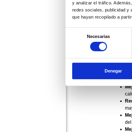
Mí
y analizar el tráfico. Ademá
min
redes sociales, publicidad y
Hig
que hayan recopilado a parti
máq
Selección
Se
Necesarias
de
seg
consentimiento
Dur
gar
Benefi
Denegar
Au
opt
Mej
cal
Re
may
Mej
del
Mej