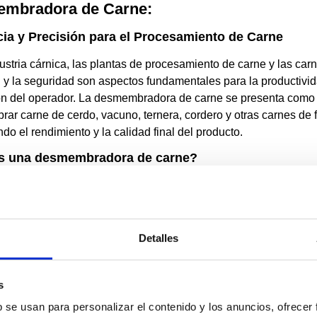
mbradora de Carne:
cia y Precisión para el Procesamiento de Carne
ustria cárnica, las plantas de procesamiento de carne y las carn
 y la seguridad son aspectos fundamentales para la productividad
ón del operador. La desmembradora de carne se presenta como
ar carne de cerdo, vacuno, ternera, cordero y otras carnes de f
do el rendimiento y la calidad final del producto.
s una desmembradora de carne?
embradora de carne es una máquina industrial diseñada para s
 de forma automática, rápida y precisa.
rísticas principales de la desmembradora de carne:
Detalles
smembramiento rápido y fácil:
El rodillo de transporte de alta
 muelles garantizan un desmembramiento rápido y uniforme, au
s
cisión de corte:
El diseño optimizado del rodillo de transporte 
ciso y uniforme, minimizando el desperdicio de carne y maximi
b se usan para personalizar el contenido y los anuncios, ofrecer