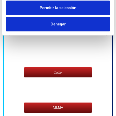
Permitir la selección
Denegar
Cutter y cortaverduras CC34
Cutter
NILMA