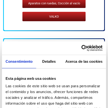
Aparatos con ruedas
,
Cocción al vacío
VALKO
Consentimiento
Detalles
Acerca de las cookies
Esta página web usa cookies
Las cookies de este sitio web se usan para personalizar
Cocción al vacío Idrochef mob70 touch
el contenido y los anuncios, ofrecer funciones de redes
sociales y analizar el tráfico. Además, compartimos
información sobre el uso que haga del sitio web con