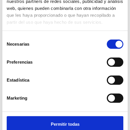
Aparatos con ruedas
,
Cocción al vacío
nuestros partners de redes sociales, publicidad y análisis
web, quienes pueden combinarla con otra información
que les haya proporcionado o que hayan recopilado a
VALKO
partir del uso que haya hecho de sus servicios.
Selección
Necesarias
de
consentimiento
Preferencias
Estadística
Marketing
Cocción al vacío Idromax 250 cooking
system
Permitir todas
Aparatos con ruedas
,
Cocción al vacío