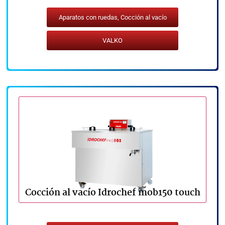
Aparatos con ruedas
,
Cocción al vacío
VALKO
Cocción al vacío Idrochef mob150 touch