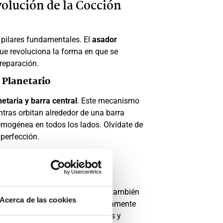
olución de la Cocción
n pilares fundamentales. El
asador
e revoluciona la forma en que se
reparación.
 Planetario
netaria y barra central
. Este mecanismo
ntras orbitan alrededor de una barra
omogénea en todos los lados. Olvídate de
perfección.
tes en Perfecto
el proceso de cocción, sino que también
Acerca de las cookies
ayos infrarrojos penetran profundamente
s para obtener resultados jugosos y