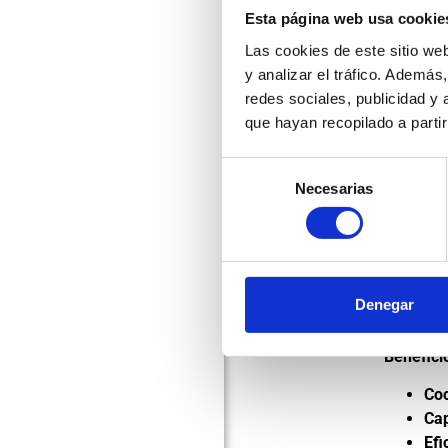
llenos de
Esta página web usa cookie
Capa
Las cookies de este sitio we
y analizar el tráfico. Ademá
Con una c
redes sociales, publicidad y
cualquie
que hayan recopilado a parti
independ
tiempo e
Selección
Necesarias
de
Contr
consentimiento
El PLANE
cocción.
preparac
Denegar
a los ali
Benefici
Co
Ca
Efi