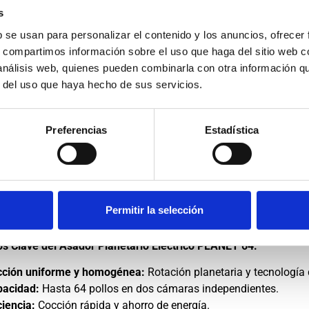
 sabor.
s
cidad y Eficiencia para Grandes Dem
b se usan para personalizar el contenido y los anuncios, ofrecer
s, compartimos información sobre el uso que haga del sitio web 
apacidad de hasta 64 pollos, el PLANET 64 es ideal para restaur
 análisis web, quienes pueden combinarla con otra información q
r establecimiento que necesite cocinar grandes volúmenes de 
r del uso que haya hecho de sus servicios.
ientes te permiten cocinar diferentes tipos de alimentos al mis
n tu cocina.
Preferencias
Estadística
ol Total y Facilidad de Uso
T 64 cuenta con un
regulador manual con temporizador
, que t
 Ajusta la temperatura y el tiempo según tus preferencias y obt
ión. Además, su
apertura con cristal de elevación vertical y cir
Permitir la selección
mentos y la limpieza del equipo.
os Clave del Asador Planetario Eléctrico PLANET 64:
cción uniforme y homogénea:
Rotación planetaria y tecnología d
pacidad:
Hasta 64 pollos en dos cámaras independientes.
ciencia:
Cocción rápida y ahorro de energía.