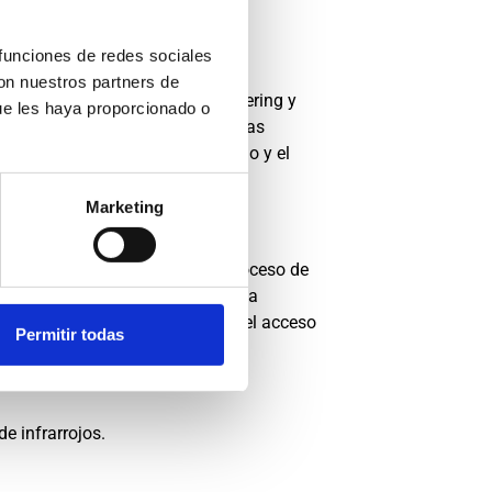
andas
 funciones de redes sociales
con nuestros partners de
antes, hoteles, servicios de catering y
ue les haya proporcionado o
alimentos asados. Sus dos cámaras
mo tiempo, optimizando el espacio y el
Marketing
e brinda control total sobre el proceso de
én resultados consistentes en cada
culación natural del aire
facilita el acceso
Permitir todas
e infrarrojos.