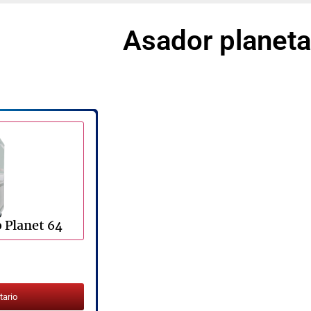
Asador planeta
o Planet 64
tario