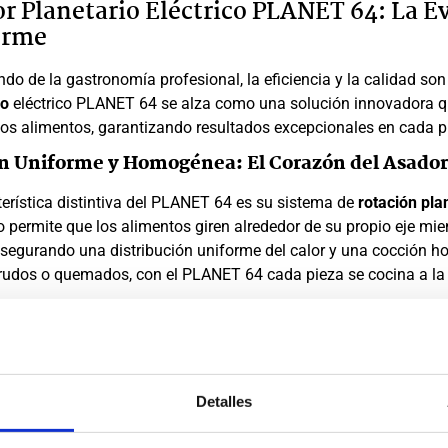
r Planetario Eléctrico PLANET 64: La Ev
orme
do de la gastronomía profesional, la eficiencia y la calidad so
io
eléctrico PLANET 64 se alza como una solución innovadora qu
los alimentos, garantizando resultados excepcionales en cada p
n Uniforme y Homogénea: El Corazón del Asador
terística distintiva del PLANET 64 es su sistema de
rotación pla
 permite que los alimentos giren alrededor de su propio eje mie
 asegurando una distribución uniforme del calor y una cocción h
rudos o quemados, con el PLANET 64 cada pieza se cocina a la 
logía de Infrarrojos: Sabor y Nutrien
ibrio
logía de cocción por infrarrojos
del PLANET 64 no solo acelera 
Detalles
los nutrientes y realza el sabor natural de los alimentos. Los r
rne, cocinándola desde adentro hacia afuera y sellando los jugo