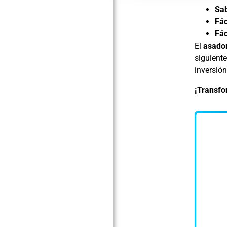
Sab
Fác
Fác
El
asador
siguiente
inversión
¡Transfo