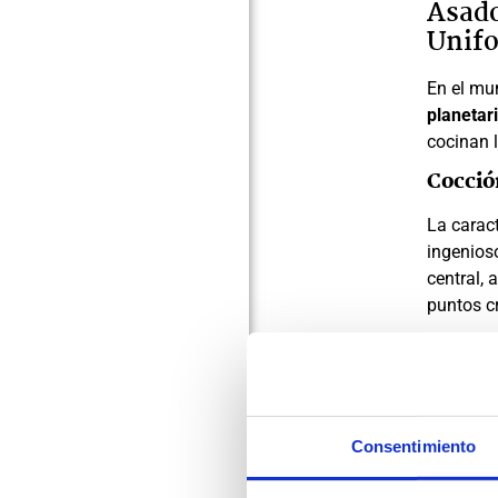
Asado
Unif
En el mun
planetar
cocinan 
Cocció
La carac
ingenioso
central,
puntos c
Tecno
Equil
La
tecno
Consentimiento
preserva 
en la ca